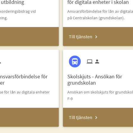
 utbildning
för digitala enheter i skolan
orderingsbidrag vid
Ansvarsförbindelse för lån av digital
ning.
på Centralskolan (grundskolan).
Till tjänsten
nsvarsförbindelse för
Skolskjuts - Ansökan för
ter
grundskolan
e för lån av digitala enheter
Ansökan om skolskjuts för grundsko
F-9
Till tjänsten