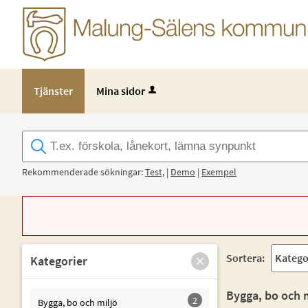
Tjänster
Mina sidor
Rekommenderade sökningar:
Test,
|
Demo
|
Exempel
Sortera:
Kategorier
Bygga, bo och m
2
Bygga, bo och miljö