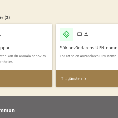
er (
2
)
appar
Sök användarens UPN-namn
änsten kan du anmäla behov av
För att se en användares UPN-namn
enheter.
Till tjänsten
kommun