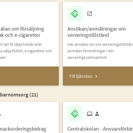
lan om försäljning
Ansökan/anmälningar om
ak och e-cigaretter
serveringstillstånd
 att få sälja tobak eller
Här ansöker du om serveringstillstån
 sälja folköl, e-cigaretter och
anmäler förändringar i din
lare
serveringsverksamhet
Till tjänsten
 barnomsorg (
21
)
nackorderingsbidrag
Centralskolan - Ansvarsförbi