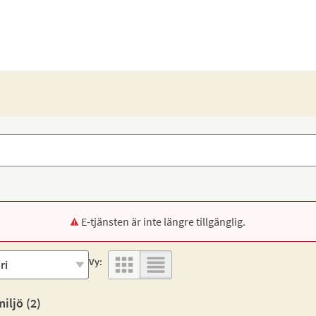
E-tjänsten är inte längre tillgänglig.
Vy:
iljö (
2
)