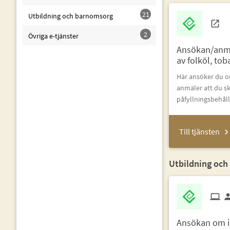
21
Utbildning och barnomsorg
2
Övriga e-tjänster
Ansökan/anmä
av folköl, tob
Här ansöker du om
anmäler att du ska
påfyllningsbehål
Till tjänsten
Utbildning och
Ansökan om i