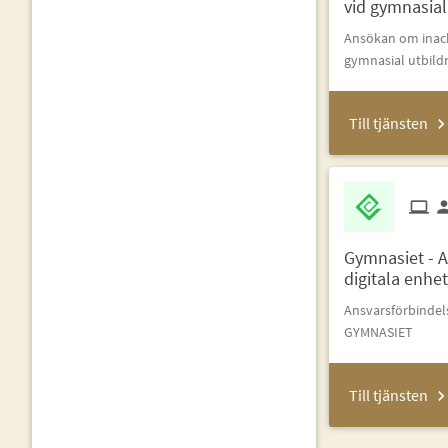
vid gymnasial
Ansökan om inack
gymnasial utbild
Till tjänsten
Gymnasiet - A
digitala enhe
Ansvarsförbindels
GYMNASIET
Till tjänsten