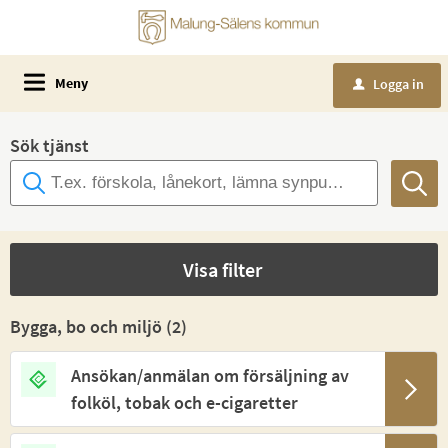
Meny
Logga in
u
Sök tjänst
Visa filter
Bygga, bo och miljö (
2
)
Ansökan/anmälan om försäljning av
folköl, tobak och e-cigaretter